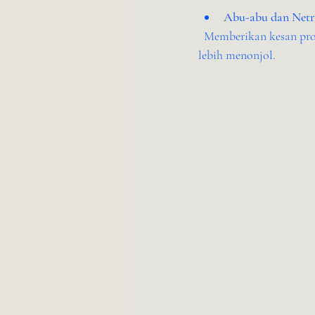
Abu-abu dan Netr
  Memberikan kesan profesional dan tenang. Warna netral cocok sebagai latar belakang agar warna lain 
lebih menonjol.