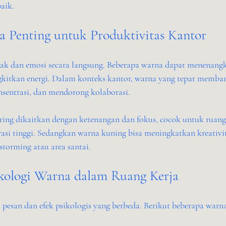
aik.
 Penting untuk Produktivitas Kantor
k dan emosi secara langsung. Beberapa warna dapat menenangk
kitkan energi. Dalam konteks kantor, warna yang tepat memba
nsentrasi, dan mendorong kolaborasi.
ering dikaitkan dengan ketenangan dan fokus, cocok untuk ruang
i tinggi. Sedangkan warna kuning bisa meningkatkan kreativit
storming atau area santai.
ologi Warna dalam Ruang Kerja
esan dan efek psikologis yang berbeda. Berikut beberapa warn