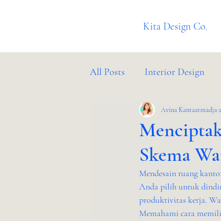
Kita Design Co.
All Posts
Interior Design
Client Success Stories
Avina Kantaatmadja
B
Menciptak
Skema War
Mendesain ruang kantor
Anda pilih untuk dindin
produktivitas kerja. W
Memahami cara memilih