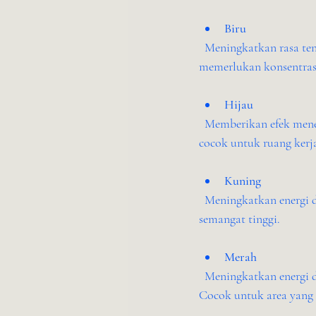
Biru
  Meningkatkan rasa tenang dan fokus. Warna ini cocok untuk ruang kerja individu atau area yang 
memerlukan konsentrasi
Hijau
  Memberikan efek menenangkan dan menyegarkan. Hijau juga membantu mengurangi kelelahan mata, 
cocok untuk ruang kerj
Kuning
  Meningkatkan energi dan kreativitas. Warna ini cocok untuk ruang ide atau area yang membutuhkan 
semangat tinggi.
Merah
  Meningkatkan energi dan kewaspadaan, tapi bisa juga menimbulkan stres jika digunakan berlebihan. 
Cocok untuk area yang 