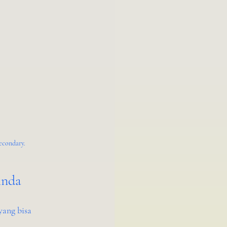
econdary.
Anda
ang bisa 