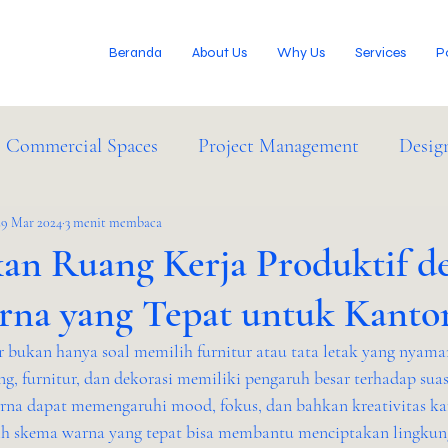
Beranda
About Us
Why Us
Services
P
Commercial Spaces
Project Management
Desig
IM Services
29 Mar 2024
3 menit membaca
Industry News
an Ruang Kerja Produktif d
na yang Tepat untuk Kanto
 bukan hanya soal memilih furnitur atau tata letak yang nyama
g, furnitur, dan dekorasi memiliki pengaruh besar terhadap sua
arna dapat memengaruhi mood, fokus, dan bahkan kreativitas ka
 skema warna yang tepat bisa membantu menciptakan lingkung