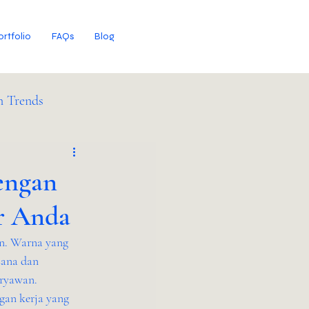
ortfolio
FAQs
Blog
n Trends
engan
r Anda
n. Warna yang 
sana dan 
ryawan. 
an kerja yang 