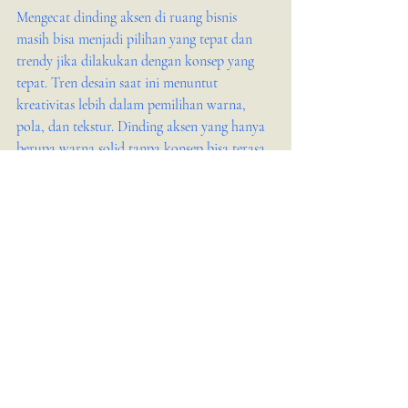
Mengecat dinding aksen di ruang bisnis 
masih bisa menjadi pilihan yang tepat dan 
trendy jika dilakukan dengan konsep yang 
tepat. Tren desain saat ini menuntut 
kreativitas lebih dalam pemilihan warna, 
pola, dan tekstur. Dinding aksen yang hanya 
berupa warna solid tanpa konsep bisa terasa 
ketinggalan zaman, tapi dengan sentuhan 
modern seperti pola geometris, warna 
lembut, atau kombinasi material, dinding 
aksen tetap relevan dan menarik.
Jika Anda ingin memberikan sentuhan baru 
pada ruang bisnis tanpa biaya besar, 
mengecat dinding aksen adalah solusi yang 
mudah dan efektif. Namun, jangan ragu 
untuk mengeksplorasi alternatif lain seperti 
wallpaper, panel kayu, atau pencahayaan 