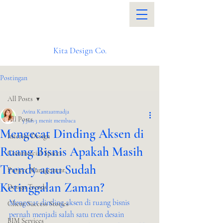
Kita Design Co.
Postingan
All Posts
Avina Kantaatmadja
All Posts
3 Jun
3 menit membaca
Mengecat Dinding Aksen di
Interior Design
Ruang Bisnis Apakah Masih
Commercial Spaces
Trendy atau Sudah
Project Management
Ketinggalan Zaman?
Design Trends
Mengecat dinding aksen di ruang bisnis 
Client Success Stories
pernah menjadi salah satu tren desain 
BIM Services