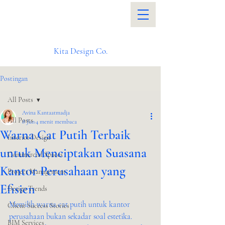
Kita Design Co.
Postingan
All Posts
Avina Kantaatmadja
All Posts
8 Jun
4 menit membaca
Warna Cat Putih Terbaik
Interior Design
untuk Menciptakan Suasana
Commercial Spaces
Kantor Perusahaan yang
Project Management
Efisien
Design Trends
Memilih warna cat putih untuk kantor 
Client Success Stories
perusahaan bukan sekadar soal estetika. 
BIM Services