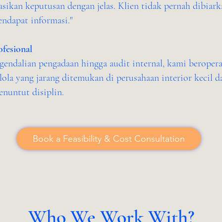
ikan keputusan dengan jelas. Klien tidak pernah dibiar
endapat informasi."
ofesional
gendalian pengadaan hingga audit internal, kami beroper
elola yang jarang ditemukan di perusahaan interior keci
enuntut disiplin.
Book a Feasibility & Cost Consultation
Who We Work With?