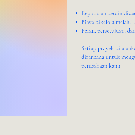
Keputusan desain dida
Biaya dikelola melalui
Peran, persetujuan, d
Setiap proyek dijalank
dirancang untuk mengu
perusahaan kami.