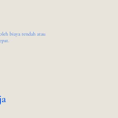
leh biaya rendah atau
epat.
ja