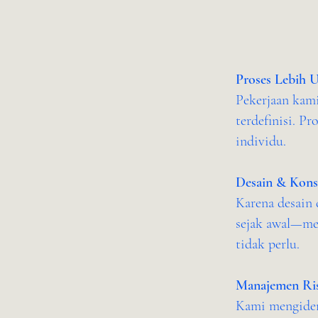
Proses Lebih U
Pekerjaan kami
terdefinisi. Pr
individu.
Desain & Konst
Karena desain 
sejak awal—me
tidak perlu.
Manajemen Ris
Kami mengident