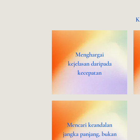
K
Menghargai
kejelasan daripada
kecepatan
Mencari keandalan
jangka panjang, bukan