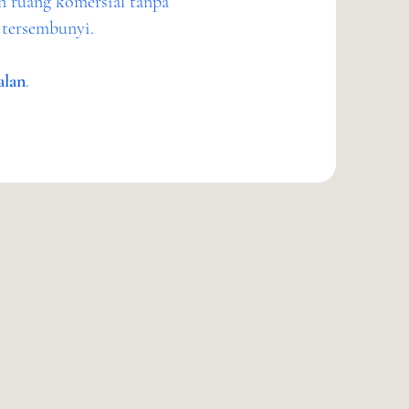
 ruang komersial tanpa
o tersembunyi.
alan
.