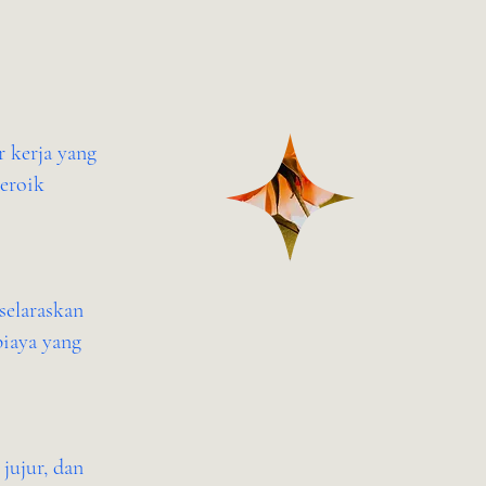
r kerja yang
heroik
selaraskan
biaya yang
jujur, dan