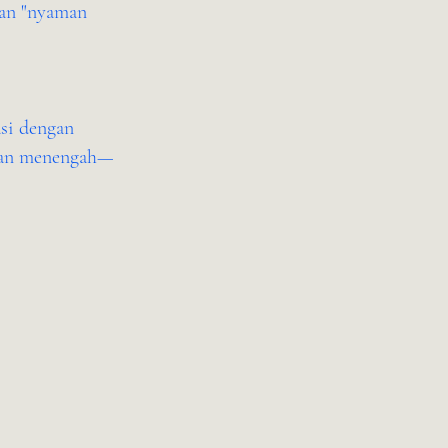
kan "nyaman
asi dengan
l dan menengah—