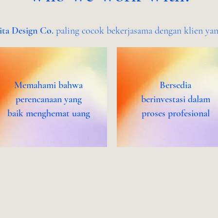
ita Design Co.
paling cocok bekerjasama dengan klien yan
Memahami bahwa
Bersedia
perencanaan yang
berinvestasi
dalam
baik menghemat uang
proses
profesional