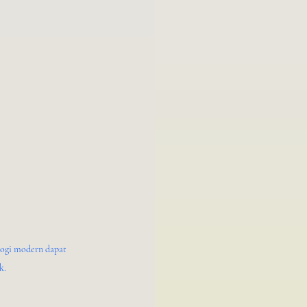
logi modern dapat 
k.