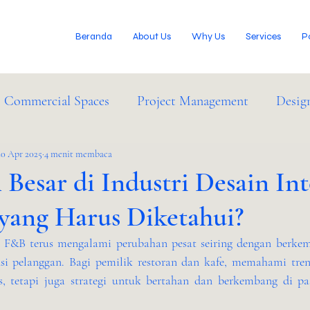
Beranda
About Us
Why Us
Services
P
Commercial Spaces
Project Management
Desig
IM Services
20 Apr 2025
4 menit membaca
Industry News
Besar di Industri Desain Int
yang Harus Diketahui?
or F&B terus mengalami perubahan pesat seiring dengan berkem
nsi pelanggan. Bagi pemilik restoran dan kafe, memahami tren
s, tetapi juga strategi untuk bertahan dan berkembang di pa