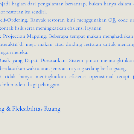
jadi bagian dari pengalaman bersantap, bukan hanya dalam op
or restoran itu sendiri.
elf-Ordering
: Banyak restoran kini menggunakan QR code un
ntak fisik serta meningkatkan efisiensi layanan.
 & Projection Mapping
: Beberapa tempat makan menghadirkan 
interaktif di meja makan atau dinding restoran untuk menam
dangan mereka.
usik yang Dapat Disesuaikan
: Sistem pintar memungkinkan 
berdasarkan waktu atau jenis acara yang sedang berlangsung.
ni tidak hanya meningkatkan efisiensi operasional tetapi
ebih modern bagi pelanggan.
g & Fleksibilitas Ruang