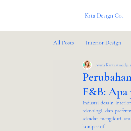
Kita Design Co.
All Posts
Interior Design
Client Success Stories
Avina Kantaatmadja
B
Perubahan 
F&B: Apa 
Industri desain interi
teknologi, dan prefere
sekadar mengikuti aru
kompetitif.