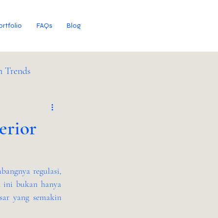
ortfolio
FAQs
Blog
n Trends
erior
bangnya regulasi, 
 ini bukan hanya 
sar yang semakin 