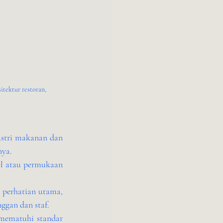
tektur restoran, 
stri makanan dan 
nya.
eel atau permukaan 
 perhatian utama, 
ggan dan staf.
mematuhi standar 