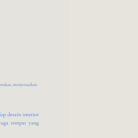
emukau, menyesuaikan 
p desain interior 
uga tempat yang 