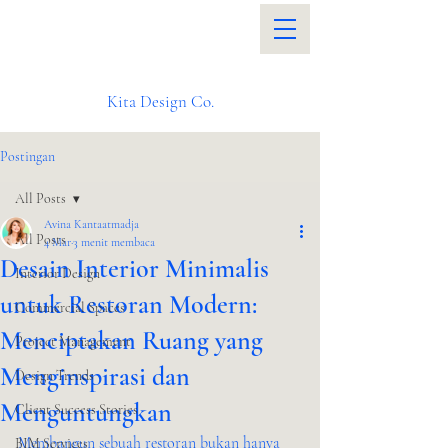
Kita Design Co.
Postingan
All Posts
Avina Kantaatmadja
All Posts
4 Mar
3 menit membaca
Desain Interior Minimalis
Interior Design
untuk Restoran Modern:
Commercial Spaces
Menciptakan Ruang yang
Project Management
Menginspirasi dan
Design Trends
Menguntungkan
Client Success Stories
Membangun sebuah restoran bukan hanya 
BIM Services