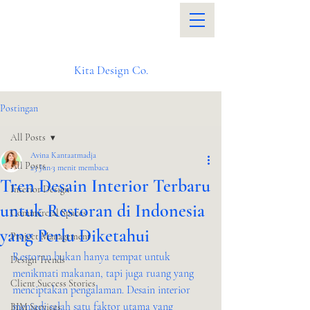
Kita Design Co.
Postingan
All Posts
Avina Kantaatmadja
All Posts
23 Jun
3 menit membaca
Tren Desain Interior Terbaru
Interior Design
untuk Restoran di Indonesia
Commercial Spaces
yang Perlu Diketahui
Project Management
Restoran bukan hanya tempat untuk 
Design Trends
menikmati makanan, tapi juga ruang yang 
Client Success Stories
menciptakan pengalaman. Desain interior 
menjadi salah satu faktor utama yang 
BIM Services