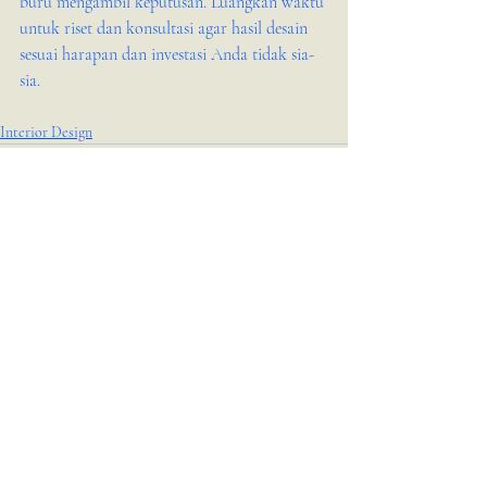
buru mengambil keputusan. Luangkan waktu 
untuk riset dan konsultasi agar hasil desain 
sesuai harapan dan investasi Anda tidak sia-
sia.
Interior Design
Postingan Terakhir
Lihat Semua