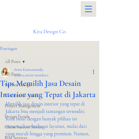
Kita Design Co.
Postingan
All Posts
Avina Kantaatmadja
All Posts
15 Jun
3 menit membaca
Tips Memilih Jasa Desain
Interior Design
Interior yang Tepat di Jakarta
Commercial Spaces
Memilih jasa desain interior yang tepat di 
Project Management
Jakarta bisa menjadi tantangan tersendiri. 
Design Trends
Kota besar dengan banyak pilihan ini 
menawarkan berbagai layanan, mulai dari 
Client Success Stories
yang murah hingga yang premium. Namun, 
BIM Services