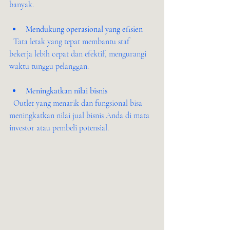
banyak.
Mendukung operasional yang efisien
  Tata letak yang tepat membantu staf 
bekerja lebih cepat dan efektif, mengurangi 
waktu tunggu pelanggan.
Meningkatkan nilai bisnis
  Outlet yang menarik dan fungsional bisa 
meningkatkan nilai jual bisnis Anda di mata 
investor atau pembeli potensial.