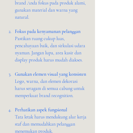
brand Anda fokus pada produk alami, 
gunakan material dan warna yang 
natural.
Fokus pada kenyamanan pelanggan
Pastikan ruang cukup luas, 
pencahayaan baik, dan sirkulasi udara 
nyaman. Jangan lupa, area kasir dan 
display produk harus mudah diakses.
Gunakan elemen visual yang konsisten
Logo, warna, dan elemen dekorasi 
harus seragam di semua cabang untuk 
memperkuat brand recognition.
Perhatikan aspek fungsional
Tata letak harus mendukung alur kerja 
staf dan memudahkan pelanggan 
menemukan produk.