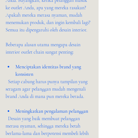
Anda. Bayangkan, ketika pelanggan masuk 
ke outlet Anda, apa yang mereka rasakan? 
Apakah mereka merasa nyaman, mudah 
menemukan produk, dan ingin kembali lagi? 
Semua itu dipengaruhi oleh desain interior.
Beberapa alasan utama mengapa desain 
interior outlet chain sangat penting:
Menciptakan identitas brand yang 
konsisten
  Setiap cabang harus punya tampilan yang 
seragam agar pelanggan mudah mengenali 
brand Anda di mana pun mereka berada.
Meningkatkan pengalaman pelanggan
  Desain yang baik membuat pelanggan 
merasa nyaman, sehingga mereka betah 
berlama-lama dan berpotensi membeli lebih 