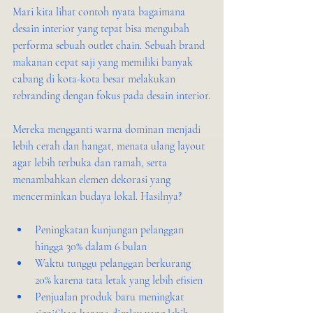
Mari kita lihat contoh nyata bagaimana 
desain interior yang tepat bisa mengubah 
performa sebuah outlet chain. Sebuah brand 
makanan cepat saji yang memiliki banyak 
cabang di kota-kota besar melakukan 
rebranding dengan fokus pada desain interior.
Mereka mengganti warna dominan menjadi 
lebih cerah dan hangat, menata ulang layout 
agar lebih terbuka dan ramah, serta 
menambahkan elemen dekorasi yang 
mencerminkan budaya lokal. Hasilnya?
Peningkatan kunjungan pelanggan 
hingga 30% dalam 6 bulan  
Waktu tunggu pelanggan berkurang 
20% karena tata letak yang lebih efisien  
Penjualan produk baru meningkat 