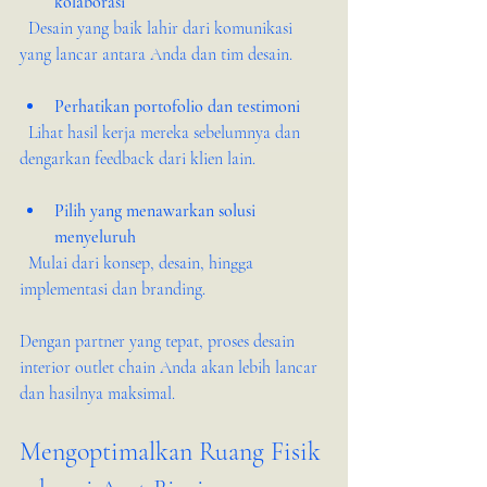
kolaborasi
  Desain yang baik lahir dari komunikasi 
yang lancar antara Anda dan tim desain.
Perhatikan portofolio dan testimoni
  Lihat hasil kerja mereka sebelumnya dan 
dengarkan feedback dari klien lain.
Pilih yang menawarkan solusi 
menyeluruh
  Mulai dari konsep, desain, hingga 
implementasi dan branding.
Dengan partner yang tepat, proses desain 
interior outlet chain Anda akan lebih lancar 
dan hasilnya maksimal.
Mengoptimalkan Ruang Fisik 