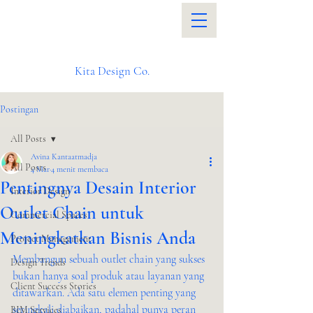
Kita Design Co.
Postingan
All Posts
Avina Kantaatmadja
All Posts
4 Mar
4 menit membaca
Pentingnya Desain Interior
Interior Design
Outlet Chain untuk
Commercial Spaces
Meningkatkan Bisnis Anda
Project Management
Membangun sebuah outlet chain yang sukses 
Design Trends
bukan hanya soal produk atau layanan yang 
Client Success Stories
ditawarkan. Ada satu elemen penting yang 
seringkali diabaikan, padahal punya peran 
BIM Services