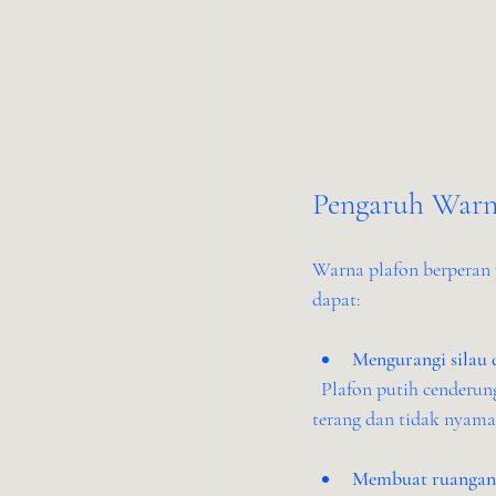
Pengaruh Warn
Warna plafon berperan 
dapat:
Mengurangi silau 
  Plafon putih cenderung memantulkan cahaya secara kuat, yang kadang membuat ruangan terasa terlalu 
terang dan tidak nyam
Membuat ruangan 