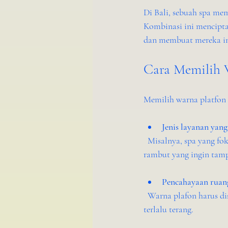
Di Bali, sebuah spa me
Kombinasi ini mencipt
dan membuat mereka in
Cara Memilih 
Memilih warna platfon
Jenis layanan yan
  Misalnya, spa yang fokus pada relaksasi cocok dengan warna yang menenangkan, sedangkan salon 
rambut yang ingin tam
Pencahayaan ruan
  Warna plafon harus disesuaikan dengan sumber cahaya agar tidak membuat ruangan terlalu gelap atau 
terlalu terang.