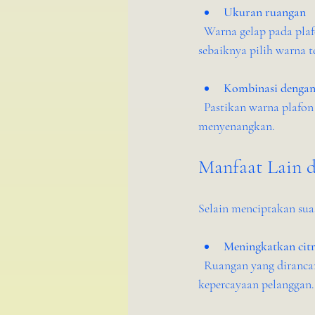
Ukuran ruangan
  Warna gelap pada plafon bisa membuat ruangan terasa lebih kecil, jadi untuk ruang yang sempit 
sebaiknya pilih warna t
Kombinasi dengan 
  Pastikan warna plafon harmonis dengan elemen lain agar menciptakan kesan yang seimbang dan 
menyenangkan.
Manfaat Lain d
Selain menciptakan suas
Meningkatkan citra
  Ruangan yang dirancang dengan baik menunjukkan perhatian pada detail, yang bisa meningkatkan 
kepercayaan pelanggan.