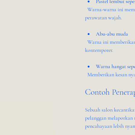
Pastel lembut sepe
  Warna-warna ini memberikan nuansa segar dan menenangkan, sangat cocok untuk spa atau tempat 
perawatan wajah.
Abu-abu muda
  Warna ini memberikan kesan modern dan bersih, cocok untuk salon dengan konsep minimalis dan 
kontemporer.
Warna hangat sepe
  Memberikan kesan nya
Contoh Penerap
Sebuah salon kecantika
pelanggan melaporkan m
pencahayaan lebih nya