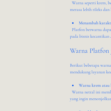
  Warna seperti krem, beige, atau pastel memberikan kesan hangat dan lembut, membuat pelanggan 
merasa lebih rileks dan
Menambah karakte
  Platfon berwarna dapat menjadi elemen desain yang menarik, menambah kesan profesional dan unik 
pada bisnis kecantikan
Warna Platfon 
Berikut beberapa warna
mendukung layanan kec
Warna krem atau 
  Warna netral ini memberikan kesan hangat tanpa membuat ruangan terasa gelap. Cocok untuk salon 
yang ingin menonjolkan