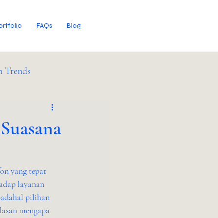
ortfolio
FAQs
Blog
n Trends
Suasana
on yang tepat 
adap layanan 
adahal pilihan 
alasan mengapa 