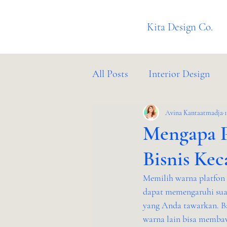
Kita Design Co.
All Posts
Interior Design
Client Success Stories
Avina Kantaatmadja
B
Mengapa P
Bisnis Ke
Memilih warna platfon u
dapat memengaruhi suas
yang Anda tawarkan. Ba
warna lain bisa membaw