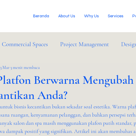
Beranda
About Us
Why Us
Services
P
Commercial Spaces
Project Management
Desig
IM Services
13 Mar
3 menit membaca
Industry News
latfon Berwarna Mengubah 
cantikan Anda?
ntuk bisnis kecantikan bukan sekadar soal estetika. Warna plaf
ana ruangan, kenyamanan pelanggan, dan bahkan persepsi terh
nyak salon dan spa masih menggunakan plafon putih standar, p
a dampak positif yang signifikan. Artikel ini akan membahas 