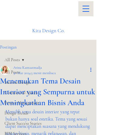
Kita Design Co.
Postingan
All Posts
Avina Kantaatmadja
All Posts
30 Mar 2024
3 menit membaca
Menemukan Tema Desain
Interior Design
Interior yang Sempurna untuk
Commercial Spaces
Meningkatkan Bisnis Anda
Project Management
Memilih tema desain interior yang tepat 
Design Trends
bukan hanya soal estetika. Tema yang sesuai 
Client Success Stories
dapat menciptakan suasana yang mendukung 
tujuan bisnis, menarik pelanggan, dan 
BIM Services