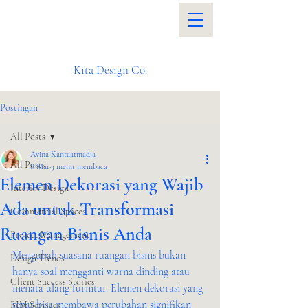
Kita Design Co.
Postingan
All Posts
Avina Kantaatmadja
All Posts
8 Mar
3 menit membaca
Elemen Dekorasi yang Wajib
Interior Design
Ada untuk Transformasi
Commercial Spaces
Ruangan Bisnis Anda
Project Management
Mengubah suasana ruangan bisnis bukan 
Design Trends
hanya soal mengganti warna dinding atau 
Client Success Stories
menata ulang furnitur. Elemen dekorasi yang 
tepat bisa membawa perubahan signifikan 
BIM Services