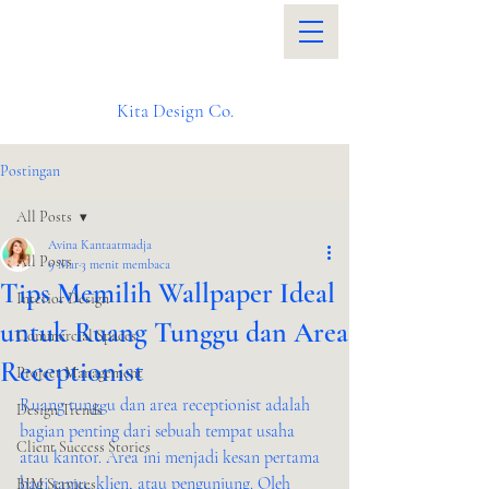
Kita Design Co.
Postingan
All Posts
Avina Kantaatmadja
All Posts
9 Mar
3 menit membaca
Tips Memilih Wallpaper Ideal
Interior Design
untuk Ruang Tunggu dan Area
Commercial Spaces
Receptionist
Project Management
Ruang tunggu dan area receptionist adalah 
Design Trends
bagian penting dari sebuah tempat usaha 
Client Success Stories
atau kantor. Area ini menjadi kesan pertama 
bagi tamu, klien, atau pengunjung. Oleh 
BIM Services