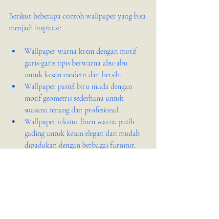
Berikut beberapa contoh wallpaper yang bisa 
menjadi inspirasi:
Wallpaper warna krem dengan motif 
garis-garis tipis berwarna abu-abu 
untuk kesan modern dan bersih.
Wallpaper pastel biru muda dengan 
motif geometris sederhana untuk 
suasana tenang dan profesional.
Wallpaper tekstur linen warna putih 
gading untuk kesan elegan dan mudah 
dipadukan dengan berbagai furnitur.
Wallpaper vinyl warna coklat muda 
dengan motif floral kecil untuk ruang 
tunggu yang ingin memberikan kesan 
hangat dan ramah.
Tips Perawatan Wallpaper di 