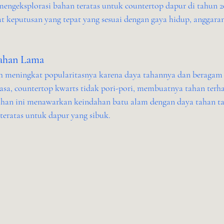
mengeksplorasi bahan teratas untuk countertop dapur di tahun 
keputusan yang tepat yang sesuai dengan gaya hidup, anggaran,
 Tahan Lama
h meningkat popularitasnya karena daya tahannya dan beragam w
yasa, countertop kwarts tidak pori-pori, membuatnya tahan terh
Bahan ini menawarkan keindahan batu alam dengan daya tahan t
teratas untuk dapur yang sibuk.