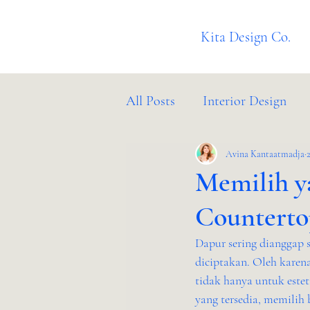
Kita Design Co.
All Posts
Interior Design
Client Success Stories
Avina Kantaatmadja
B
Memilih y
Counterto
Dapur sering dianggap 
diciptakan. Oleh karen
tidak hanya untuk estet
yang tersedia, memilih