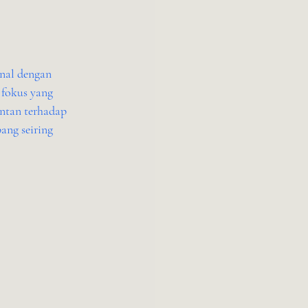
nal dengan 
 fokus yang 
ntan terhadap 
ng seiring 