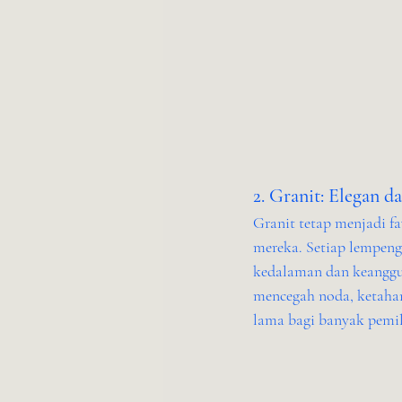
2. Granit: Elegan d
Granit tetap menjadi f
mereka. Setiap lempeng
kedalaman dan keanggu
mencegah noda, ketahan
lama bagi banyak pemi