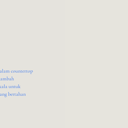
dalam countertop 
enambah 
ala untuk 
ang bertahan 