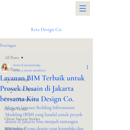
Kita Design Co.
Postingan
All Posts
Avina Kantaatmadja
All Posts
23 Jun
3 menit membaca
Layanan BIM Terbaik untuk
Interior Design
Proyek Desain di Jakarta
Commercial Spaces
bersama Kita Design Co.
Project Management
Mencari layanan Building Information 
Design Trends
Modeling (BIM) yang handal untuk proyek 
Client Success Stories
desain di Jakarta bisa menjadi tantangan 
tersendiri. Proses desain yang kompleks dan 
BIM Services