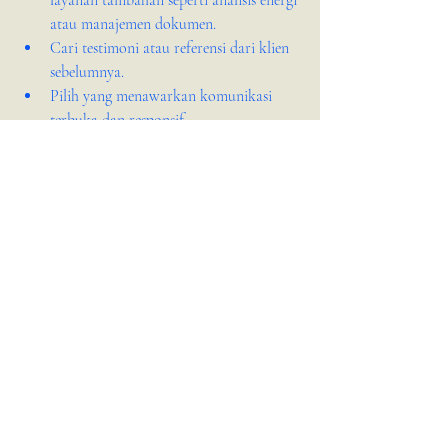
atau manajemen dokumen.
Cari testimoni atau referensi dari klien 
sebelumnya.
Pilih yang menawarkan komunikasi 
terbuka dan responsif.
Kesimpulan
Layanan BIM sangat penting untuk 
memastikan proyek desain di Jakarta 
berjalan efisien dan bebas masalah. Kita 
Design Co. menawarkan solusi BIM yang 
lengkap, profesional, dan sesuai kebutuhan 
lokal. Dengan pengalaman dan teknologi 
yang mereka miliki, Anda bisa mendapatkan 
model desain yang akurat dan mudah 
dikelola.