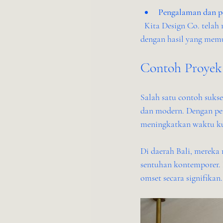
Pengalaman dan po
  Kita Design Co. telah menangani berbagai proyek di seluruh Indonesia, dari kota besar hingga daerah, 
dengan hasil yang mem
Contoh Proyek 
Salah satu contoh suks
dan modern. Dengan pen
meningkatkan waktu ku
Di daerah Bali, mereka
sentuhan kontemporer. 
omset secara signifikan.