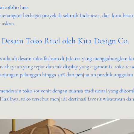
rtofolio luas
uaskan.
Desain Toko Ritel oleh Kita Design Co.
es adalah desain toko fashion di Jakarta yang menggabungkan k
cahayaan yang tepat dan rak display yang ergonomis, toko terse
njungan pelanggan hingga 30% dan penjualan produk unggulan 
 mendesain toko souvenir dengan nuansa tradisional yang dikom
Hasilnya, toko tersebut menjadi destinasi favorit wisatawan da