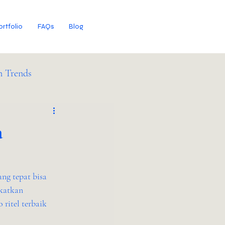
ortfolio
FAQs
Blog
n Trends
a
ng tepat bisa 
katkan 
 ritel terbaik 