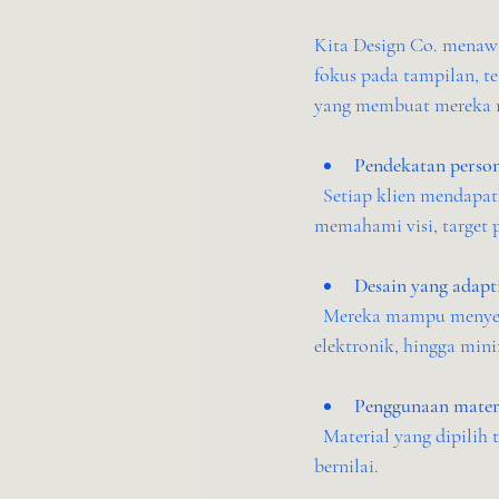
Kita Design Co. menawa
fokus pada tampilan, t
yang membuat mereka 
Pendekatan perso
  Setiap klien mendapatkan perhatian khusus. Tim desain bekerja sama dengan pemilik toko untuk 
memahami visi, target p
Desain yang adapt
  Mereka mampu menyesuaikan desain dengan berbagai jenis toko, mulai dari butik fashion, toko 
elektronik, hingga min
Penggunaan materi
  Material yang dipilih tidak hanya menarik tapi juga tahan lama, sehingga investasi desain menjadi lebih 
bernilai.