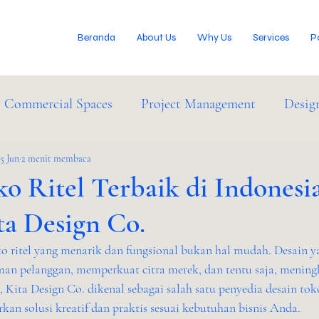
Beranda
About Us
Why Us
Services
P
Commercial Spaces
Project Management
Desig
IM Services
15 Jun
2 menit membaca
Industry News
o Ritel Terbaik di Indonesi
ta Design Co.
o ritel yang menarik dan fungsional bukan hal mudah. Desain ya
n pelanggan, memperkuat citra merek, dan tentu saja, mening
 Kita Design Co. dikenal sebagai salah satu penyedia desain toko
n solusi kreatif dan praktis sesuai kebutuhan bisnis Anda.