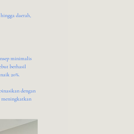
onsep minimalis 
but berhasil 
naik 20%.
binasikan dengan 
n meningkatkan 