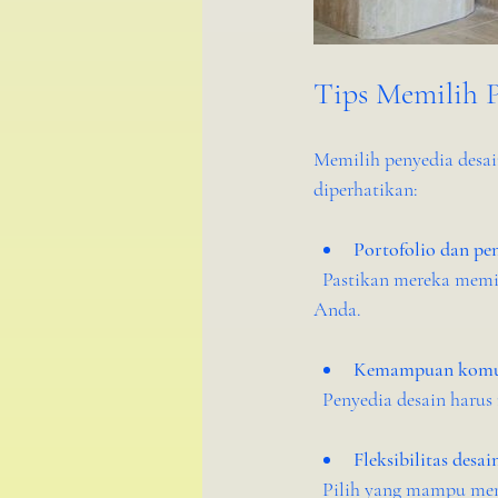
Tips Memilih P
Memilih penyedia desain
diperhatikan:
Portofolio dan p
  Pastikan mereka memiliki pengalaman di bidang ritel dan portofolio yang sesuai dengan jenis toko 
Anda.
Kemampuan komu
  Penyedia desain har
Fleksibilitas desai
  Pilih yang mampu me