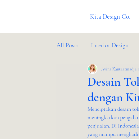
Kita Design Co.
All Posts
Interior Design
Client Success Stories
Avina Kantaatmadja
B
Desain Tok
dengan Ki
Menciptakan desain tok
meningkatkan pengalama
penjualan. Di Indonesia,
yang mampu menghadirka