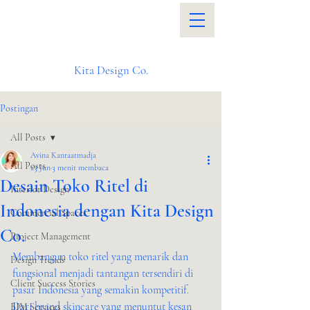
Kita Design Co.
Postingan
All Posts
Avina Kantaatmadja
All Posts
23 Jun
3 menit membaca
Desain Toko Ritel di
Interior Design
Indonesia dengan Kita Design
Commercial Spaces
Co.
Project Management
Membangun toko ritel yang menarik dan 
Design Trends
fungsional menjadi tantangan tersendiri di 
Client Success Stories
pasar Indonesia yang semakin kompetitif. 
Dari brand skincare yang menuntut kesan 
BIM Services