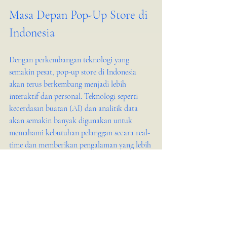
Masa Depan Pop-Up Store di 
Indonesia
Dengan perkembangan teknologi yang 
semakin pesat, pop-up store di Indonesia 
akan terus berkembang menjadi lebih 
interaktif dan personal. Teknologi seperti 
kecerdasan buatan (AI) dan analitik data 
akan semakin banyak digunakan untuk 
memahami kebutuhan pelanggan secara real-
time dan memberikan pengalaman yang lebih 
relevan.
Kita Design Co. berada di garis depan dalam 
menghadirkan solusi desain pop-up store 
yang menggabungkan teknologi ini, 
membantu bisnis di Indonesia untuk tetap 