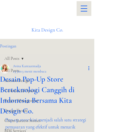
Kita Design Co.
Postingan
All Posts
Avina Kantaatmadja
All Posts
23 Jun
3 menit membaca
Desain Pop-Up Store
Interior Design
Berteknologi Canggih di
Commercial Spaces
Indonesia Bersama Kita
Project Management
Design Co.
Design Trends
Pop-up store kini menjadi salah satu strategi 
Client Success Stories
pemasaran yang efektif untuk menarik 
BIM Services