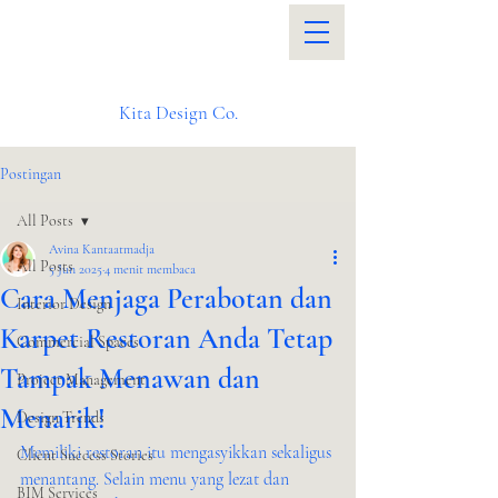
Kita Design Co.
Postingan
All Posts
Avina Kantaatmadja
All Posts
5 Jun 2025
4 menit membaca
Cara Menjaga Perabotan dan
Interior Design
Karpet Restoran Anda Tetap
Commercial Spaces
Tampak Menawan dan
Project Management
Menarik!
Design Trends
Memiliki restoran itu mengasyikkan sekaligus 
Client Success Stories
menantang. Selain menu yang lezat dan 
BIM Services