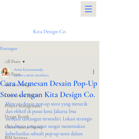
Kita Design Co.
Postingan
All Posts
Avina Kantaatmadja
All Posts
24 Jun
3 menit membaca
Cara Memesan Desain Pop-Up
Interior Design
Store dengan Kita Design Co.
Commercial Spaces
Mencari desain pop-up store yang menarik 
Project Management
dan efektif di pusat kota Jakarta bisa 
Design Trends
menjadi tantangan tersendiri. Lokasi strategis 
dan desain yang tepat sangat menentukan 
Client Success Stories
keberhasilan sebuah pop-up store dalam 
BIM Services