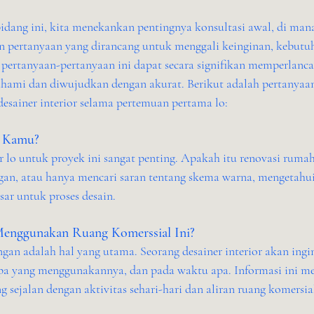
bidang ini, kita menekankan pentingnya konsultasi awal, di mana
 pertanyaan yang dirancang untuk menggali keinginan, kebutuha
 pertanyaan-pertanyaan ini dapat secara signifikan memperlancar
ahami dan diwujudkan dengan akurat. Berikut adalah pertanyaan
desainer interior selama pertemuan pertama lo:
n Kamu?
lo untuk proyek ini sangat penting. Apakah itu renovasi rumah
an, atau hanya mencari saran tentang skema warna, mengetahui
ar untuk proses desain.
enggunakan Ruang Komerssial Ini?
ngan adalah hal yang utama. Seorang desainer interior akan ing
apa yang menggunakannya, dan pada waktu apa. Informasi ini 
 sejalan dengan aktivitas sehari-hari dan aliran ruang komersial