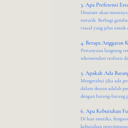
3. Apa Preferensi Es
Desainer akan menanyak
tertarik. Berbagi gamba
visual yang jelas untuk 
4. Berapa Anggaran 
Pertanyaan langsung t
rekomendasi realistis 
5. Apakah Ada Baran
Mengetahui jika ada pot
dalam desain adalah p
dengan barang-barang p
6. Apa Kebutuhan Fu
Di luar estetika, fungs
kebutuhan penyimpanan