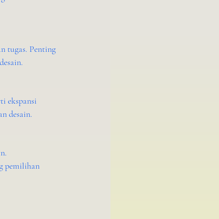
 tugas. Penting 
desain.
i ekspansi 
an desain.
n. 
 pemilihan 