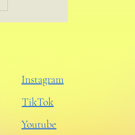
ior Design Services Apa Aja
Harus Lo Expect dari
rcial Design-and-Build
?
Instagram
TikTok
Youtube