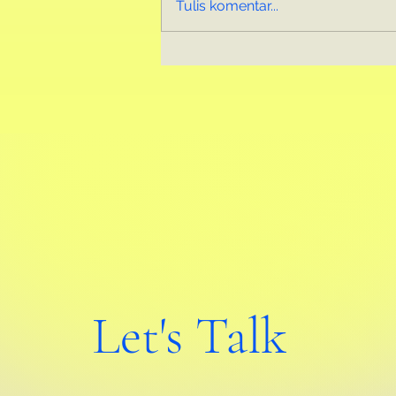
Tulis komentar...
Worth Gak Sih Pake Jasa Interior
Design buat Small Business
Commercial Space?
Let's Talk