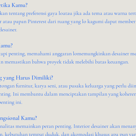
tetika Kamu?
an tentang preferensi gaya loatau jika ada tema atau warna ter
r atau papan Pinterest dari ruang yang lo kagumi dapat memberi
desainer.
Kamu?
etapi penting, memahami anggaran lomemungkinkan desainer m
dan memastikan bahwa proyek tidak melebihi batas keuangan.
g yang Harus Dimiliki?
ongan furnitur, karya seni, atau pusaka keluarga yang perlu dii
enting. Ini membantu dalam menciptakan tampilan yang koheren
enting ini.
ngsional Kamu?
ionalitas memainkan peran penting. Interior desainer akan mena
, kebutuhan tempat duduk, dan akomodasi khusus apa pun yan