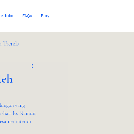
ortfolio
FAQs
Blog
n Trends
leh
dungan yang 
i-hari lo. Namun, 
ainer interior 