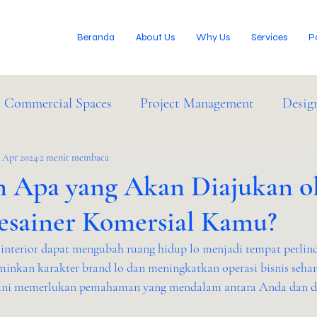
Beranda
About Us
Why Us
Services
P
Commercial Spaces
Project Management
Desig
IM Services
1 Apr 2024
2 menit membaca
Industry News
n Apa yang Akan Diajukan o
Desainer Komersial Kamu?
interior dapat mengubah ruang hidup lo menjadi tempat perlin
minkan karakter brand lo dan meningkatkan operasi bisnis sehar
 ini memerlukan pemahaman yang mendalam antara Anda dan des