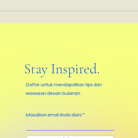
Bisa Gak Sih Gue Afford Bantuan
Inter
Interior Design dari Professional?
yang 
Kemungkinan Lebih dari yang Lo
Comme
Kira
Firm
Stay Inspired.
© 2023 by PT Kita Desain Bersama.
Daftar untuk mendapatkan tips dan
wawasan desain bulanan.
Masukkan email Anda disini