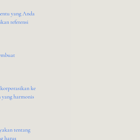
tentu yang Anda 
kan referensi 
embuat 
nkorporasikan ke 
 yang harmonis 
nyakan tentang 
g harus 