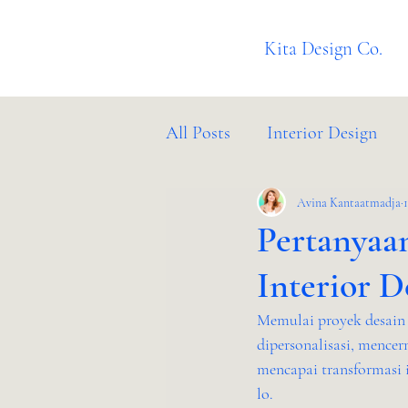
Kita Design Co.
All Posts
Interior Design
Client Success Stories
Avina Kantaatmadja
B
Pertanyaa
Interior 
Memulai proyek desain 
dipersonalisasi, mencer
mencapai transformasi
lo. 