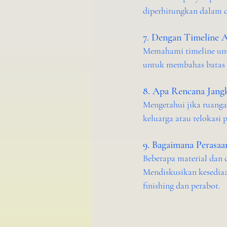
diperhitungkan dalam d
7. Dengan Timeline 
Memahami timeline unt
untuk membahas batas w
8. Apa Rencana Jang
Mengetahui jika ruanga
keluarga atau relokasi 
9. Bagaimana Perasa
Beberapa material dan 
Mendiskusikan kesedia
finishing dan perabot.