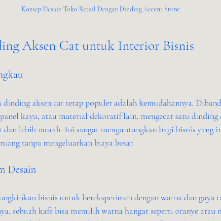
Konsep Desain Toko Retail Dengan Dinding Accent Stone
ing Aksen Cat untuk Interior Bisnis
angkau
a dinding aksen cat tetap populer adalah kemudahannya. Diban
anel kayu, atau material dekoratif lain, mengecat satu dinding
t dan lebih murah. Ini sangat menguntungkan bagi bisnis yang i
ruang tanpa mengeluarkan biaya besar.
am Desain
ungkinkan bisnis untuk bereksperimen dengan warna dan gaya 
nya, sebuah kafe bisa memilih warna hangat seperti oranye atau