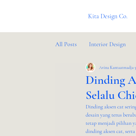
Kita Design Co.
All Posts
Interior Design
Client Success Stories
Avina Kantaatmadja
B
Dinding A
Selalu Chi
Dinding aksen cat serin
desain yang terus beru
tetap menjadi pilihan 
dinding aksen cat, ser