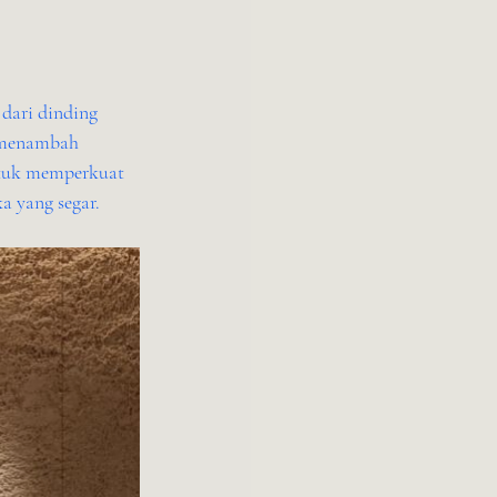
dari dinding 
n menambah 
ntuk memperkuat 
a yang segar.