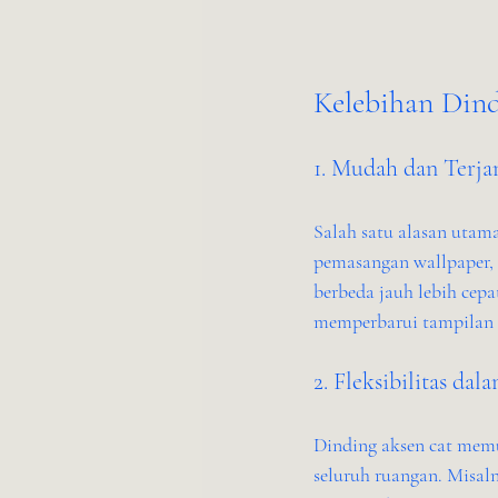
Kelebihan Dind
1. Mudah dan Terj
Salah satu alasan utam
pemasangan wallpaper, p
berbeda jauh lebih cepa
memperbarui tampilan 
2. Fleksibilitas dal
Dinding aksen cat mem
seluruh ruangan. Misal