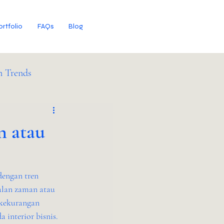
ortfolio
FAQs
Blog
n Trends
n atau
dengan tren 
alan zaman atau 
 kekurangan 
interior bisnis.