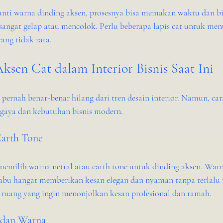
ganti warna dinding aksen, prosesnya bisa memakan waktu dan bi
sangat gelap atau mencolok. Perlu beberapa lapis cat untuk me
ang tidak rata.
ksen Cat dalam Interior Bisnis Saat Ini
 pernah benar-benar hilang dari tren desain interior. Namun, c
gaya dan kebutuhan bisnis modern.
Earth Tone
 memilih warna netral atau earth tone untuk dinding aksen. Warna
abu hangat memberikan kesan elegan dan nyaman tanpa terlalu
k ruang yang ingin menonjolkan kesan profesional dan ramah.
 dan Warna