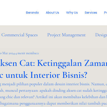
Beranda
About Us
Why Us
Services
P
Commercial Spaces
Project Management
Desig
IM Services
30 Mar 2024
4 menit membaca
Industry News
ksen Cat: Ketinggalan Zama
c untuk Interior Bisnis?
g menjadi pilihan populer dalam desain interior bisnis. Namun, 
bah, muncul pertanyaan: apakah dinding aksen cat sudah ketingg
yang chic dan relevan? Artikel ini akan membahas kelebihan dan
ta bagaimana penggunaannya dapat memberikan nilai tambah pada 