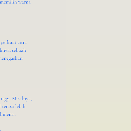
 memilih warna 
erkuat citra 
hnya, sebuah 
menegaskan 
nggi. Misalnya, 
terasa lebih 
dimensi.