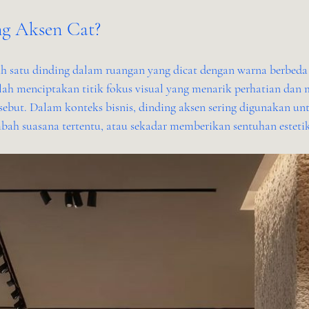
ng Aksen Cat?
ah satu dinding dalam ruangan yang dicat dengan warna berbeda 
lah menciptakan titik fokus visual yang menarik perhatian da
rsebut. Dalam konteks bisnis, dinding aksen sering digunakan u
bah suasana tertentu, atau sekadar memberikan sentuhan estetik