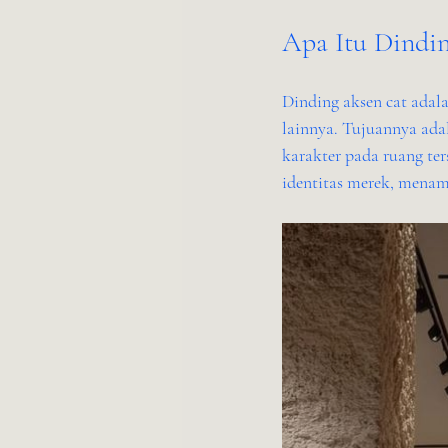
Apa Itu Dindi
Dinding aksen cat adal
lainnya. Tujuannya ada
karakter pada ruang te
identitas merek, menam