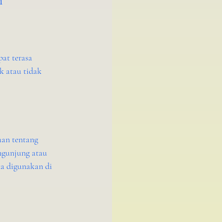
n
at terasa 
 atau tidak 
an tentang 
ngunjung atau 
ka digunakan di 