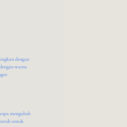
dingkan dengan 
 dengan warna 
ngin 
tanpa mengubah 
 merah untuk 